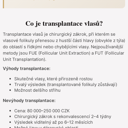
Co je transplantace vlasů?
Transplantace vlasů je chirurgický zákrok, při kterém se
vlasové folikuly přenesou z hustší části hlavy (obvykle z týla)
do oblastí s řídkými nebo chybějícími vlasy. Nejpoužívanější
metody jsou FUE (Follicular Unit Extraction) a FUT (Follicular
Unit Transplantation).
Výhody transplantace:
Skutečné vlasy, které přirozeně rostou
Trvalý výsledek (transplantované folikuly zůstávají)
Možnost delšího střihu
Nevýhody transplantace:
Cena: 80 000–250 000 CZK
Chirurgický zákrok s rekonvalescencí 2–4 týdny
Výsledek viditelný až po 6–12 měsících
Možné jizvy v dárcovské oblasti