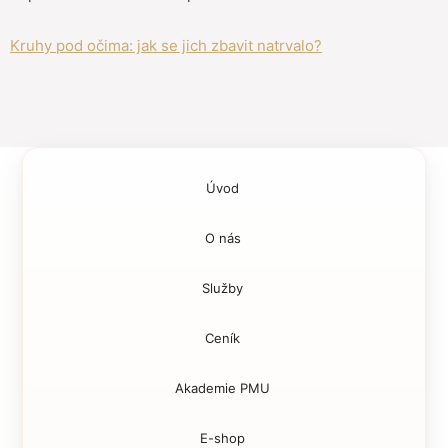
Kruhy pod očima: jak se jich zbavit natrvalo?
Úvod
O nás
Služby
Ceník
Akademie PMU
E-shop