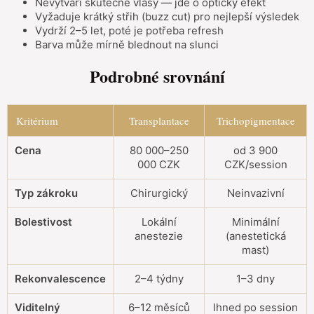
Nevytváří skutečné vlasy — jde o optický efekt
Vyžaduje krátký střih (buzz cut) pro nejlepší výsledek
Vydrží 2–5 let, poté je potřeba refresh
Barva může mírně blednout na slunci
Podrobné srovnání
Kritérium
Transplantace
Trichopigmentace
Cena
80 000–250
od 3 900
000 CZK
CZK/session
Typ zákroku
Chirurgický
Neinvazivní
Bolestivost
Lokální
Minimální
anestezie
(anestetická
mast)
Rekonvalescence
2–4 týdny
1–3 dny
Viditelný
6–12 měsíců
Ihned po session