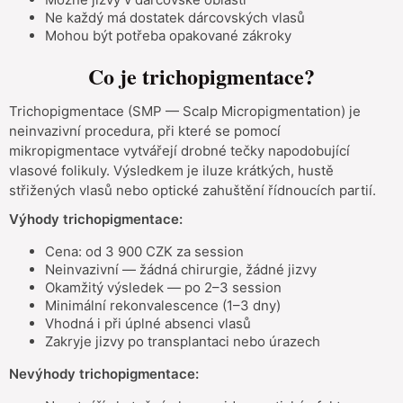
Ne každý má dostatek dárcovských vlasů
Mohou být potřeba opakované zákroky
Co je trichopigmentace?
Trichopigmentace (SMP — Scalp Micropigmentation) je
neinvazivní procedura, při které se pomocí
mikropigmentace vytvářejí drobné tečky napodobující
vlasové folikuly. Výsledkem je iluze krátkých, hustě
střižených vlasů nebo optické zahuštění řídnoucích partií.
Výhody trichopigmentace:
Cena: od 3 900 CZK za session
Neinvazivní — žádná chirurgie, žádné jizvy
Okamžitý výsledek — po 2–3 session
Minimální rekonvalescence (1–3 dny)
Vhodná i při úplné absenci vlasů
Zakryje jizvy po transplantaci nebo úrazech
Nevýhody trichopigmentace: