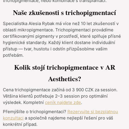
trichopigmentace, nebo kombinace s transplantací.
Naše zkušenosti s trichopigmentací
Specialistka Alesia Rybak má více než 10 let zkušeností v
oblasti mikropigmentace. Trichopigmentaci provádíme
certifikovanými pigmenty v prostředí, které splňuje přísné
hygienické standardy. Každý klient dostane individuální
přístup — tvar, hustotu i odstín přizpůsobíme vašim
potřebám.
Kolik stojí trichopigmentace v AR
Aesthetics?
Cena trichopigmentace začíná od 3 900 CZK za session.
Většina klientů potřebuje 2–3 session pro optimální
výsledek. Kompletní
ceník najdete zde
.
Přemýšlíte o trichopigmentaci?
Rezervujte si bezplatnou
konzultaci
a společně najdeme nejlepší řešení pro váš
konkrétní případ.