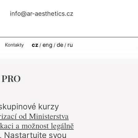
info@ar-aesthetics.cz
cz
eng
de
ru
Kontakty
– PRO
 skupinové kurzy
rizací od Ministerstva
ikaci a možnost legálně
.
Nastartujte svou