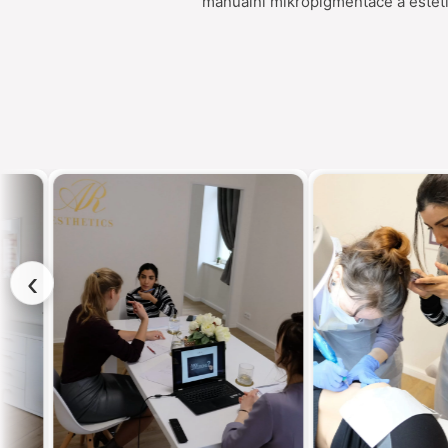
manuální mikropigmentace a este
‹