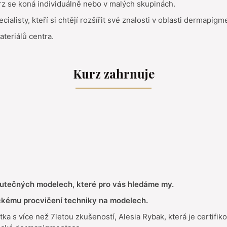
rz se koná individuálně nebo v malých skupinách.
pecialisty, kteří si chtějí rozšířit své znalosti v oblasti dermapi
teriálů centra.
Kurz zahrnuje
kutečných modelech, které pro vás hledáme my.
ickému procvičení techniky na modelech.
stka s více než 7letou zkušeností, Alesia Rybak, která je certifik