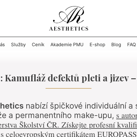
ás
Služby
Ceník
Akademie PMU
E-shop
Blog
FAQ
: Kamufláž defektů pleti a jizev 
thetics
nabízí špičkové individuální a
s auto
áže a permanentního make-upu,
erstva Školství ČR. Získejte profesní kvalif
 s celoevropským certifikátem EUROPASS