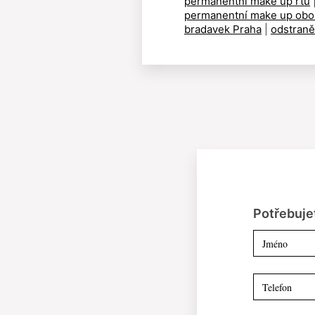
permanentní make up rtů
permanentní make up obo
bradavek Praha
|
odstraněn
Potřebuje