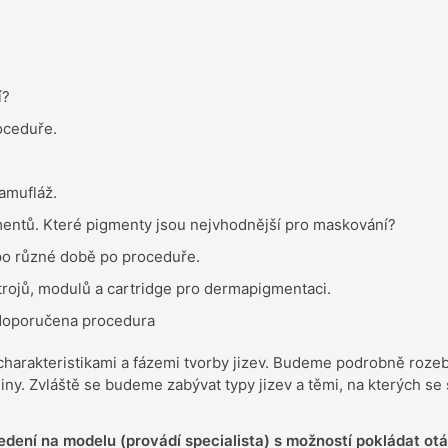
í?
oceduře.
amufláž.
mentů. Které pigmenty jsou nejvhodnější pro maskování?
po různé době po proceduře.
ístrojů, modulů a cartridge pro dermapigmentaci.
 doporučena procedura
charakteristikami a fázemi tvorby jizev. Budeme podrobně rozeb
leniny. Zvláště se budeme zabývat typy jizev a těmi, na kterých s
dení na modelu (provádí specialista) s možností pokládat ot