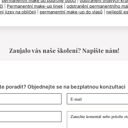
|
permanentní make up pudrové obočí
|
odstranění tmavých kru
čí
|
Permanentní make-up linek
|
odstranění permanentního ma
í jizev na obličeji
|
permanentní make-up do vlasů
|
nejlepší es
Zaujalo vás naše školení? Napište nám!
te poradit? Objednejte se na bezplatnou konzultaci