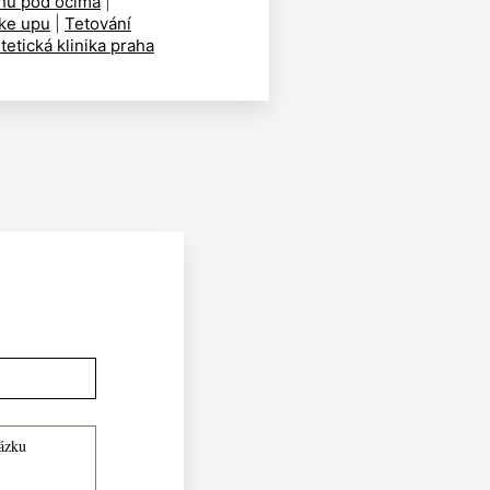
hů pod očima
|
ke upu
|
Tetování
tetická klinika praha