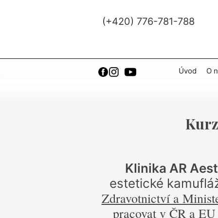
(+420) 776-781-788
Úvod
O n
Kurz
Klinika AR Aes
estetické kamufl
Zdravotnictví a Minist
pracovat v ČR a EU