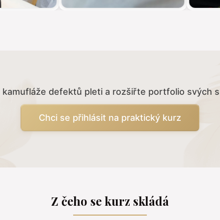
 kamufláže defektů pleti a rozšiřte portfolio svých
Chci se přihlásit na praktický kurz
Z čeho se kurz skládá