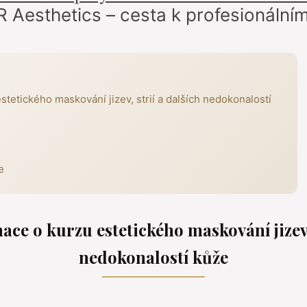
R Aesthetics – cesta k profesionáln
tetického maskování jizev, strií a dalších nedokonalostí
e
ce o kurzu estetického maskování jizev, 
nedokonalostí kůže