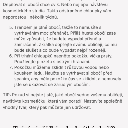
Depilovat si obočí chce cvik. Nebo nejlépe návštěvu
kosmetického studia. Takto odstraněné chloupky vám
neporostou i několik týdnů.
Trendem je plné obočí, takže to nemusíte s
vytrháváním moc přehánět. Příliš husté obočí zase
může způsobit, že budete vypadat přísně a
zamračeně. Zkrátka dopřejte svému obličeji, co mu
bude slušet a co bude vypadat nejpřirozeněji.
Při trhání chloupků napněte pokožku víčka prsty.
Používejte pinzetu s ostrými hranami.
Pokožku můžeme zklidnit růžovou vodou nebo
kouskem ledu. Naučte se vytrhávat si obočí před
spaním, aby měla pokožka čas se zklidnit a nemusely
jste se ukazovat se zarudlým obočím.
TIP: Pokud si nejste jisté, jaké obočí sedne vašemu obličeji,
navštivte kosmetičku, která vám poradí. Nastavíte společně
vhodný tvar, který pak můžete jen udržovat.