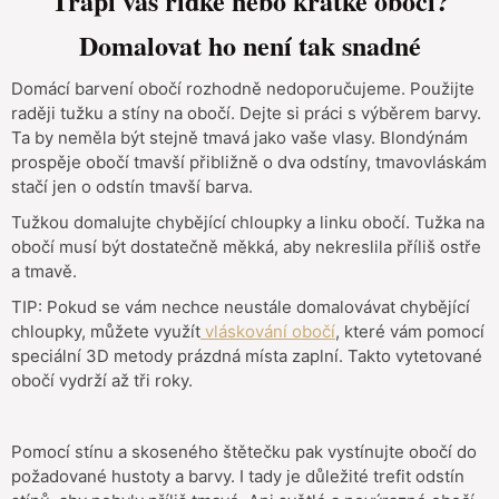
Trápí vás řídké nebo krátké obočí?
Domalovat ho není tak snadné
Domácí barvení obočí rozhodně nedoporučujeme. Použijte
raději tužku a stíny na obočí. Dejte si práci s výběrem barvy.
Ta by neměla být stejně tmavá jako vaše vlasy. Blondýnám
prospěje obočí tmavší přibližně o dva odstíny, tmavovláskám
stačí jen o odstín tmavší barva.
Tužkou domalujte chybějící chloupky a linku obočí. Tužka na
obočí musí být dostatečně měkká, aby nekreslila příliš ostře
a tmavě.
TIP: Pokud se vám nechce neustále domalovávat chybějící
chloupky, můžete využít
vláskování obočí
, které vám pomocí
speciální 3D metody prázdná místa zaplní. Takto vytetované
obočí vydrží až tři roky.
Pomocí stínu a skoseného štětečku pak vystínujte obočí do
požadované hustoty a barvy. I tady je důležité trefit odstín