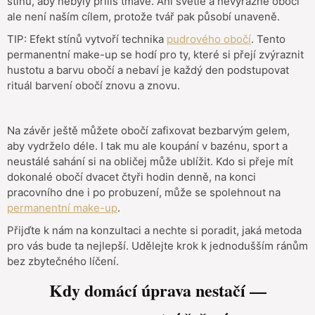
stínů, aby nebyly příliš tmavé. Ani světlé a nevýrazné obočí
ale není naším cílem, protože tvář pak působí unaveně.
TIP: Efekt stínů vytvoří technika
pudrového obočí
. Tento
permanentní make-up se hodí pro ty, které si přejí zvýraznit
hustotu a barvu obočí a nebaví je každý den podstupovat
rituál barvení obočí znovu a znovu.
Na závěr ještě můžete obočí zafixovat bezbarvým gelem,
aby vydrželo déle. I tak mu ale koupání v bazénu, sport a
neustálé sahání si na obličej může ublížit. Kdo si přeje mít
dokonalé obočí dvacet čtyři hodin denně, na konci
pracovního dne i po probuzení, může se spolehnout na
permanentní make-up
.
Přijďte k nám na konzultaci a nechte si poradit, jaká metoda
pro vás bude ta nejlepší. Udělejte krok k jednodušším ránům
bez zbytečného líčení.
Kdy domácí úprava nestačí —