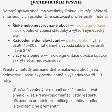
permanentní řešení
Domácí úprava obočí má své limity. Pokud vás trápí některý
z následujících problémů, je čas zvážit profesionální řešení:
Řídké nebo nevyrovnané obočí
—
mikropigmentace
obočí
doplní chybějící chloupky a vytvoří symetrický
tvar
Každodenní domalovávání
—
pudrové obočí
vám
ušetří 15–20 minut denně a vypadá jako profesionální
líčení 24/7
Jizvy či alopecie
— mikropigmentace dokáže opticky
zakrýt i větší nedokonalosti
Všechny metody permanentního make-upu obočí jsou
neinvazivní, prakticky bezbolestné a výsledek vydrží 1–3
roky.
„Správně zvolený tvar obočí dokáže omladit tvář
o několik let. Při mikropigmentaci vždy respektuji
přirozenou architekturu obličeje klientky — cílem
je zvýraznit, ne přeměnit.“