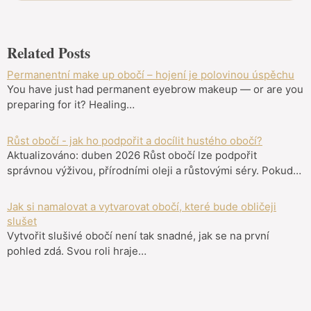
Related Posts
Permanentní make up obočí – hojení je polovinou úspěchu
You have just had permanent eyebrow makeup — or are you
preparing for it? Healing…
Růst obočí - jak ho podpořit a docílit hustého obočí?
Aktualizováno: duben 2026 Růst obočí lze podpořit
správnou výživou, přírodními oleji a růstovými séry. Pokud…
Jak si namalovat a vytvarovat obočí, které bude obličeji
slušet
Vytvořit slušivé obočí není tak snadné, jak se na první
pohled zdá. Svou roli hraje…