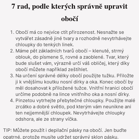
7 rad, podle kterých správně upravit
obočí
Obočí má co nejvíce ctít přirozenost. Nesnažte se
vytvářet zásadně jiné tvary a rozhodně nevytrhávejte
chloupky do tenkých linek.
Máme pět základních tvarů obočí – klenuté, strmý
oblouk, do písmene S, rovné a zaoblené. Tvar, který
bude slušet vám, výrazně určí váš obličej, který díky
obočí můžete například zeštíhlet.
Na určení správné délky obočí použijte tužku. Přiložte
ji k vnějšímu koutku nosní dírky a oka. Konec obočí by
měl dosahovat k přiložené tužce. Vnitřní hranici obočí
určíme podobně na lince vnitřního oka a nosní dírky.
Pinzetou vytrhejte přebytečné chloupky. Použijte malé
zrcátko a dobré světlo, pod kterým vám neunikne ani
ten nejjemnější chloupek. Nevytrhávejte chloupky
odshora, ale ze strany víčka.
TIP: Můžete použít i depilační pásky na obočí. Jen buďte
opatrné, protože musíte udržet správný sklon pásku.